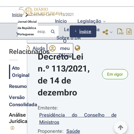
Início
Decreto-Lei n.º 113/2021 
Início
Legislação
Jornal Oficial
da República
Lexionário
Lia
Índice
Voltar
Portuguesa
Sobre o DR
O
Ajuda
meu
Relacionados
Decreto-Lei 
Diário
n.º 113/2021, 
Ato
Em vigor
Original
de 14 de 
Resumo
dezembro
Versão
Consolidada
Emitente:
Análise
Presidência do Conselho de 
Jurídica
Ministros
Proponente:
Saúde