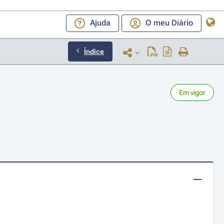
Ajuda
O meu Diário
Índice
Em vigor