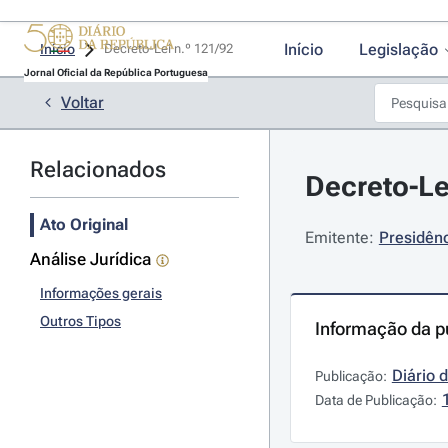
Início
Legislação
Início
Decreto-Lei n.º 121/92 
Jornal Oficial da República Portuguesa
Voltar
Relacionados
Decreto-Lei
Ato Original
Emitente:
Presidênc
Análise Jurídica
Informações gerais
Outros Tipos
Informação da p
Diário 
Publicação:
Data de Publicação: