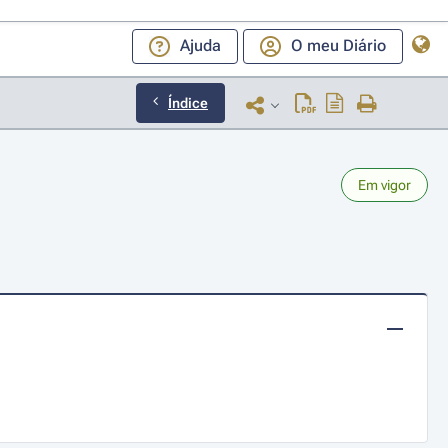
Ajuda
O meu Diário
Índice
Em vigor