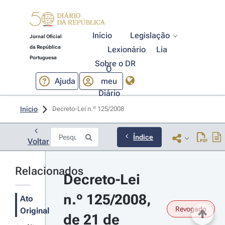
Início
Legislação
Jornal Oficial
da República
Lexionário
Lia
Portuguesa
Sobre o DR
O
Ajuda
meu
Diário
Início
Decreto-Lei n.º 125/2008 
Índice
Voltar
Relacionados
Decreto-Lei 
n.º 125/2008, 
Ato
Revogado
Original
de 21 de 