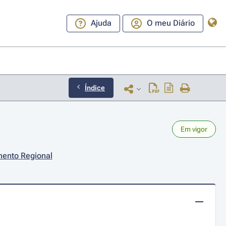
Ajuda
O meu Diário
Índice
Em vigor
mento Regional