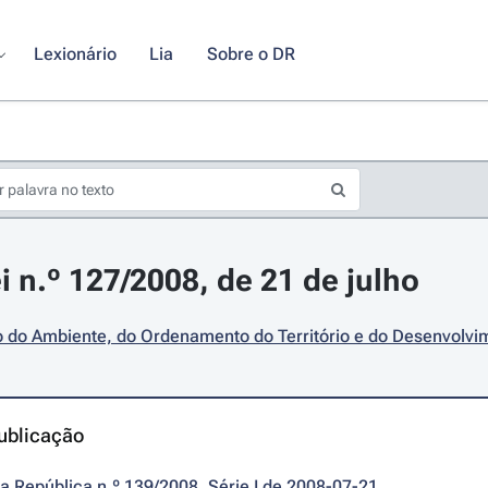
Lexionário
Lia
Sobre o DR
i n.º 127/2008, de 21 de julho
o do Ambiente, do Ordenamento do Território e do Desenvolvi
ublicação
da República n.º 139/2008, Série I de 2008-07-21