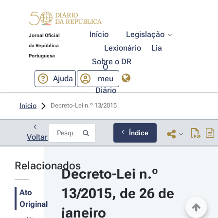
Início
Legislação
Jornal Oficial
da República
Lexionário
Lia
Portuguesa
Sobre o DR
O
Ajuda
meu
Diário
Início
Decreto-Lei n.º 13/2015 
Índice
Voltar
Relacionados
Decreto-Lei n.º 
13/2015, de 26 de 
Ato
Original
janeiro