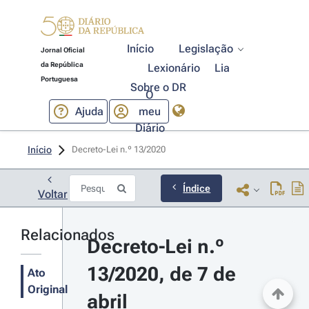
Início
Legislação
Jornal Oficial
da República
Lexionário
Lia
Portuguesa
Sobre o DR
O
Ajuda
meu
Diário
Início
Decreto-Lei n.º 13/2020 
Índice
Voltar
Relacionados
Decreto-Lei n.º 
13/2020, de 7 de 
Ato
Original
abril