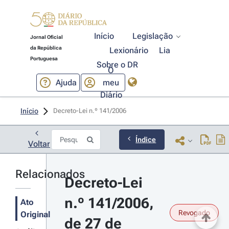
Início
Legislação
Jornal Oficial
da República
Lexionário
Lia
Portuguesa
Sobre o DR
O
Ajuda
meu
Diário
Início
Decreto-Lei n.º 141/2006 
Índice
Voltar
Relacionados
Decreto-Lei 
n.º 141/2006, 
Ato
Revogado
Original
de 27 de 