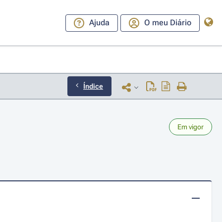
Ajuda
O meu Diário
Índice
Em vigor