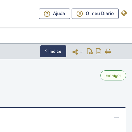
Ajuda
O meu Diário
Índice
Em vigor