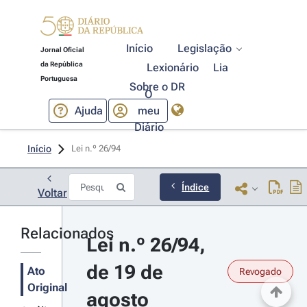
Início
Legislação
Jornal Oficial
da República
Lexionário
Lia
Portuguesa
Sobre o DR
O
Ajuda
meu
Diário
Início
Lei n.º 26/94 
Índice
Voltar
Relacionados
Lei n.º 26/94, 
de 19 de 
Ato
Revogado
Original
agosto