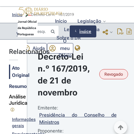
Início
Decreto-Lei n.º 167/2019 
Início
Legislação
Jornal Oficial
da República
Lexionário
Lia
Índice
Voltar
Portuguesa
Sobre o DR
O
Ajuda
meu
Relacionados
Decreto-Lei 
Diário
n.º 167/2019, 
Ato
Revogado
Original
de 21 de 
Resumo
novembro
Análise
Jurídica
Emitente:
Presidência do Conselho de 
Informações
Ministros
gerais
Proponente: