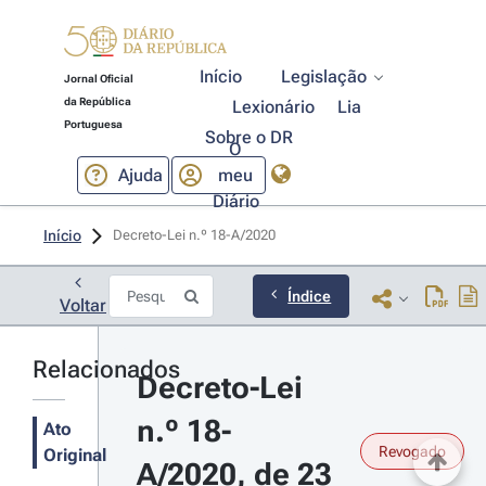
Início
Legislação
Jornal Oficial
da República
Lexionário
Lia
Portuguesa
Sobre o DR
O
Ajuda
meu
Diário
Início
Decreto-Lei n.º 18-A/2020 
Índice
Voltar
Relacionados
Decreto-Lei 
n.º 18-
Ato
Revogado
Original
A/2020, de 23 