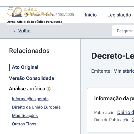
Início
Legislação
Início
Decreto-Lei n.º 185/2005 
Jornal Oficial da República Portuguesa
Voltar
Relacionados
Decreto-Le
Ato Original
Emitente:
Ministéri
Versão Consolidada
Análise Jurídica
Informação da p
Informações gerais
Direito da União Europeia
Diário 
Publicação:
Modificações
Data de Publicação:
Outros Tipos