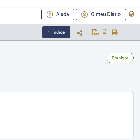
Ajuda
O meu Diário
Índice
Em vigor