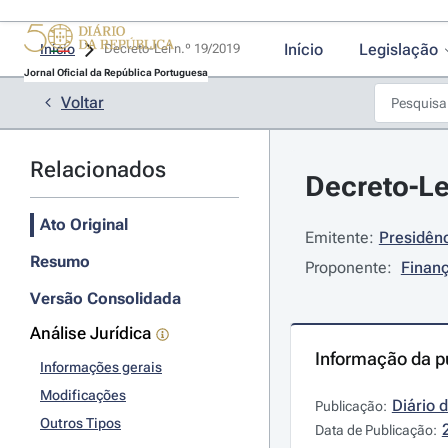
Início
Legislação
Início
Decreto-Lei n.º 19/2019 
Jornal Oficial da República Portuguesa
Voltar
Relacionados
Decreto-Le
Ato Original
Emitente:
Presidênc
Resumo
Proponente:
Finan
Versão Consolidada
Análise Jurídica
Informação da p
Informações gerais
Modificações
Diário 
Publicação:
Outros Tipos
Data de Publicação: