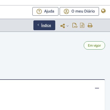
Ajuda
O meu Diário
Índice
Em vigor