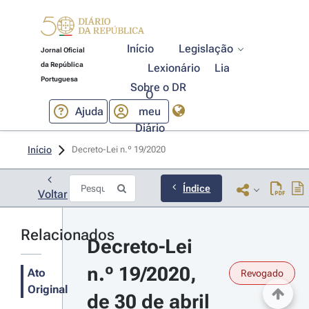
Início
Legislação
Jornal Oficial
da República
Lexionário
Lia
Portuguesa
Sobre o DR
O
Ajuda
meu
Diário
Início
Decreto-Lei n.º 19/2020 
Índice
Voltar
Relacionados
Decreto-Lei 
n.º 19/2020, 
Ato
Revogado
Original
de 30 de abril