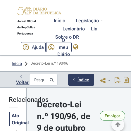
Início
Legislação
Jornal Oficial
da República
Lexionário
Lia
Portuguesa
Sobre o DR
O
Ajuda
meu
Diário
Início
Decreto-Lei n.º 190/96 
Índice
Voltar
Relacionados
Decreto-Lei 
n.º 190/96, de 
Ato
Em vigor
Original
9 de outubro