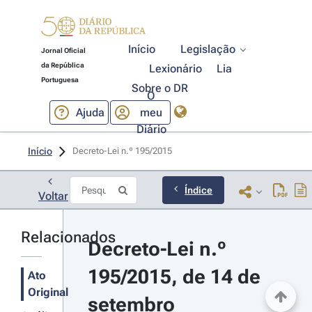
Início
Legislação
Jornal Oficial
da República
Lexionário
Lia
Portuguesa
Sobre o DR
O
Ajuda
meu
Diário
Início
Decreto-Lei n.º 195/2015 
Índice
Voltar
Relacionados
Decreto-Lei n.º 
195/2015, de 14 de 
Ato
Original
setembro