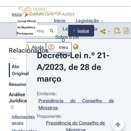
Início
Decreto-Lei n.º 21-A/2023 
Início
Legislação
Jornal Oficial
da República
Lexionário
Lia
Índice
Voltar
Portuguesa
Sobre o DR
O
Ajuda
meu
Relacionados
Decreto-Lei n.º 21-
Diário
A/2023, de 28 de 
Ato
Original
março
Resumo
Emitente:
Análise
Jurídica
Presidência do Conselho de 
Ministros
Proponente:
Informações
Presidência do Conselho de 
gerais
Ministros