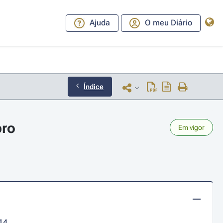
Ajuda
O meu Diário
Índice
bro
Em vigor
14