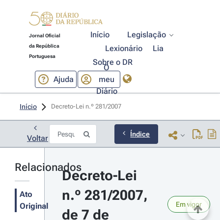
Início
Legislação
Jornal Oficial
da República
Lexionário
Lia
Portuguesa
Sobre o DR
O
Ajuda
meu
Diário
Início
Decreto-Lei n.º 281/2007 
Índice
Voltar
Relacionados
Decreto-Lei 
n.º 281/2007, 
Ato
Em vigor
Original
de 7 de 