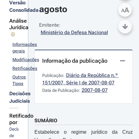
Versão
agosto
A
Consolidada
A
Análise
Emitente:
Jurídica
Ministério da Defesa Nacional
Informações
gerais
Modificações
Informação da publicação
Retificações
Diário da República n.º 
Publicação:
Outros
151/2007, Série I de 2007-08-07
Tipos
2007-08-07
Data de Publicação:
Decisões
Judiciais
Retificado
SUMÁRIO
por
Declaração 
Estabelece o regime jurídico da Cruz
de 