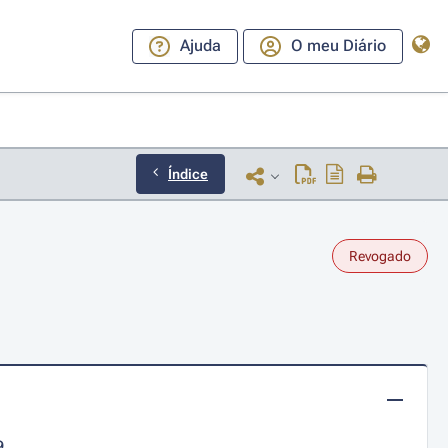
Ajuda
O meu Diário
Índice
Revogado
9