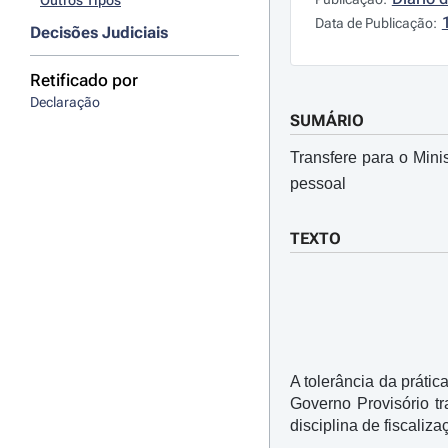
Outros Tipos
Data de Publicação:
Decisões Judiciais
Retificado por
Declaração
SUMÁRIO
Transfere para o Min
pessoal
TEXTO
A tolerância da prátic
Governo Provisório tr
disciplina de fiscali