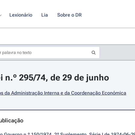
Lexionário
Lia
Sobre o DR
i n.º 295/74, de 29 de junho
ios da Administração Interna e da Coordenação Económica
ublicação
do Governo n.º 150/1974, 2º Suplemento, Série I de 1974-06-2