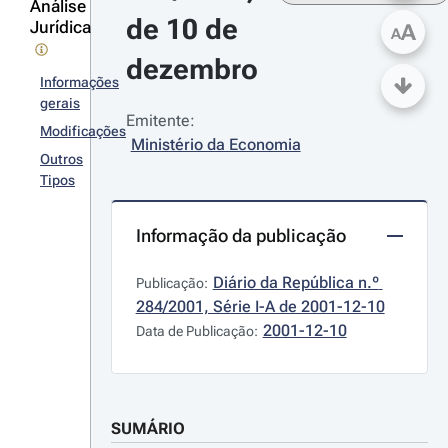
Análise
de 10 de 
Jurídica
A
A
dezembro
Informações
gerais
Emitente:
Modificações
Ministério da Economia
Outros
Tipos
Informação da publicação
Diário da República n.º 
Publicação:
284/2001, Série I-A de 2001-12-10
2001-12-10
Data de Publicação:
SUMÁRIO