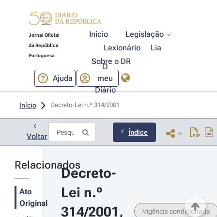
Início
Legislação
Jornal Oficial
da República
Lexionário
Lia
Portuguesa
Sobre o DR
O
Ajuda
meu
Diário
Início
Decreto-Lei n.º 314/2001 
Índice
Voltar
Relacionados
Decreto-
Lei n.º 
Ato
Original
314/2001, 
Vigência condicionada