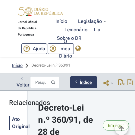
Início
Legislação
Jornal Oficial
da República
Lexionário
Lia
Portuguesa
Sobre o DR
O
Ajuda
meu
Diário
Início
Decreto-Lei n.º 360/91 
Índice
Voltar
Relacionados
Decreto-Lei 
n.º 360/91, de 
Ato
Em vigor
Original
28 de 