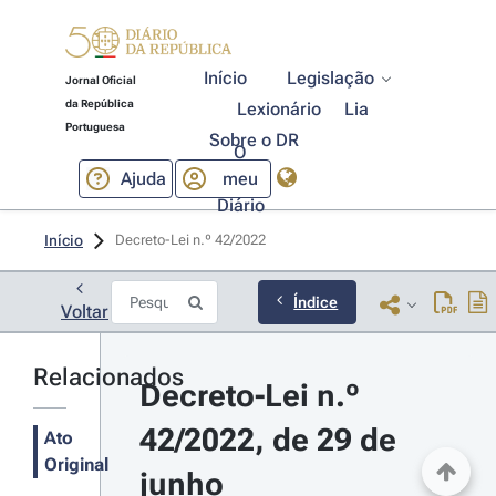
Início
Legislação
Jornal Oficial
da República
Lexionário
Lia
Portuguesa
Sobre o DR
O
Ajuda
meu
Diário
Início
Decreto-Lei n.º 42/2022 
Índice
Voltar
Relacionados
Decreto-Lei n.º 
42/2022, de 29 de 
Ato
Original
junho