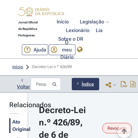
Início
Legislação
Jornal Oficial
da República
Lexionário
Lia
Portuguesa
Sobre o DR
O
Ajuda
meu
Diário
Início
Decreto-Lei n.º 426/89 
Índice
Voltar
Relacionados
Decreto-Lei 
n.º 426/89, 
Ato
Revogado
Original
de 6 de 