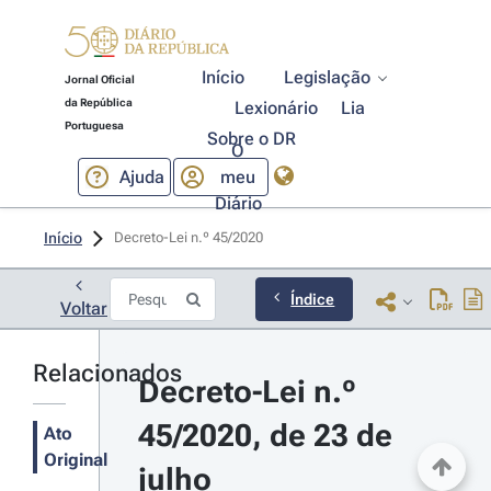
Início
Legislação
Jornal Oficial
da República
Lexionário
Lia
Portuguesa
Sobre o DR
O
Ajuda
meu
Diário
Início
Decreto-Lei n.º 45/2020 
Índice
Voltar
Relacionados
Decreto-Lei n.º 
45/2020, de 23 de 
Ato
Original
julho