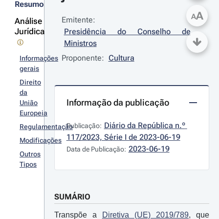
Resumo
A
A
Emitente:
Análise
Jurídica
Presidência do Conselho de 
Ministros
Proponente:
Cultura
Informações
gerais
Direito
da
Informação da publicação
União
Europeia
Diário da República n.º 
Publicação:
Regulamentação
117/2023, Série I de 2023-06-19
Modificações
2023-06-19
Data de Publicação:
Outros
Tipos
SUMÁRIO
Transpõe a
Diretiva (UE) 2019/789
, que