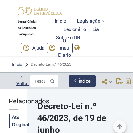
Início
Legislação
Jornal Oficial
da República
Lexionário
Lia
Portuguesa
Sobre o DR
O
Ajuda
meu
Diário
Início
Decreto-Lei n.º 46/2023 
Índice
Voltar
Relacionados
Decreto-Lei n.º 
46/2023, de 19 de 
Ato
Original
junho