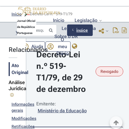
Início
Decreto-Lei n.º 519-T1/79 
Início
Legislação
Jornal Oficial
da República
Lexionário
Lia
Índice
Voltar
Portuguesa
Sobre o DR
O
Ajuda
meu
Relacionados
Decreto-Lei 
Diário
n.º 519-
Ato
Revogado
Original
T1/79, de 29 
Análise
de dezembro
Jurídica
Emitente:
Informações
gerais
Ministério da Educação
Modificações
Retificações