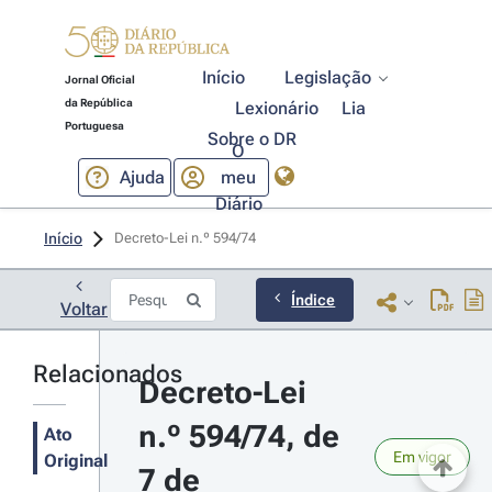
Início
Legislação
Jornal Oficial
da República
Lexionário
Lia
Portuguesa
Sobre o DR
O
Ajuda
meu
Diário
Início
Decreto-Lei n.º 594/74 
Índice
Voltar
Relacionados
Decreto-Lei 
n.º 594/74, de 
Ato
Em vigor
Original
7 de 