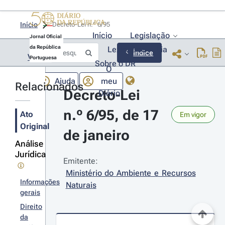
Início
Decreto-Lei n.º 6/95 
Início
Legislação
Jornal Oficial
da República
Lexionário
Lia
Índice
Voltar
Portuguesa
Sobre o DR
O
Ajuda
meu
Relacionados
Decreto-Lei 
Diário
n.º 6/95, de 17 
Ato
Em vigor
Original
de janeiro
Análise
Jurídica
Emitente:
Ministério do Ambiente e Recursos 
Informações
Naturais
gerais
Direito
da