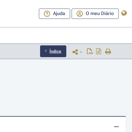
Ajuda
O meu Diário
Índice