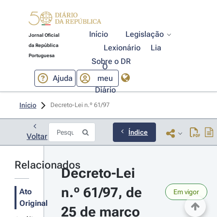
Início
Legislação
Jornal Oficial
da República
Lexionário
Lia
Portuguesa
Sobre o DR
O
Ajuda
meu
Diário
Início
Decreto-Lei n.º 61/97 
Índice
Voltar
Relacionados
Decreto-Lei 
n.º 61/97, de 
Ato
Em vigor
Original
25 de março