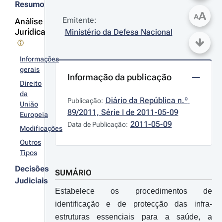
Resumo
A
A
Emitente:
Análise
Jurídica
Ministério da Defesa Nacional
Informações
gerais
Informação da publicação
Direito
da
Diário da República n.º 
Publicação:
União
89/2011, Série I de 2011-05-09
Europeia
2011-05-09
Data de Publicação:
Modificações
Outros
Tipos
Decisões
SUMÁRIO
Judiciais
Estabelece os procedimentos de
identificação e de protecção das infra-
estruturas essenciais para a saúde, a