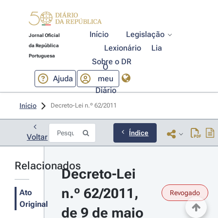
Início
Legislação
Jornal Oficial
da República
Lexionário
Lia
Portuguesa
Sobre o DR
O
Ajuda
meu
Diário
Início
Decreto-Lei n.º 62/2011 
Índice
Voltar
Relacionados
Decreto-Lei 
n.º 62/2011, 
Ato
Revogado
Original
de 9 de maio