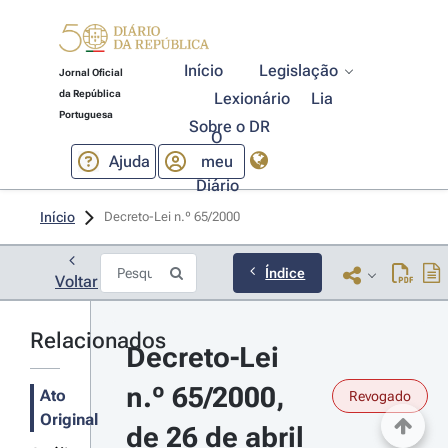
Início
Legislação
Jornal Oficial
da República
Lexionário
Lia
Portuguesa
Sobre o DR
O
Ajuda
meu
Diário
Início
Decreto-Lei n.º 65/2000 
Índice
Voltar
Relacionados
Decreto-Lei 
n.º 65/2000, 
Ato
Revogado
Original
de 26 de abril