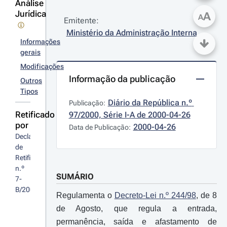
Análise
Jurídica
A
A
Emitente:
Ministério da Administração Interna
Informações
gerais
Modificações
Informação da publicação
Outros
Tipos
Diário da República n.º 
Publicação:
Retificado
97/2000, Série I-A de 2000-04-26
por
2000-04-26
Data de Publicação:
Declaração 
de 
Retificação 
n.º 
SUMÁRIO
7-
B/2000
Regulamenta o
Decreto-Lei n.º 244/98
, de 8
de Agosto, que regula a entrada,
permanência, saída e afastamento de