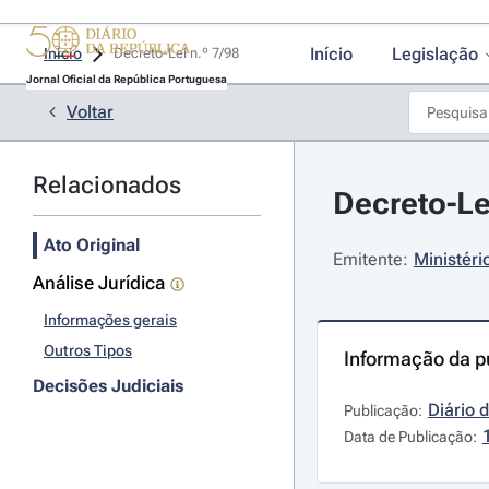
Início
Legislação
Início
Decreto-Lei n.º 7/98 
Jornal Oficial da República Portuguesa
Voltar
Relacionados
Decreto-Lei
Ato Original
Emitente:
Ministéri
Análise Jurídica
Informações gerais
Outros Tipos
Informação da p
Decisões Judiciais
Diário 
Publicação:
Data de Publicação: