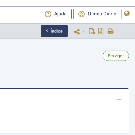
Ajuda
O meu Diário
Índice
Em vigor