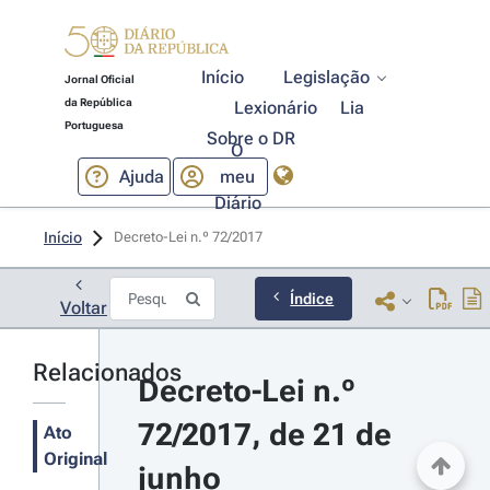
Início
Legislação
Jornal Oficial
da República
Lexionário
Lia
Portuguesa
Sobre o DR
O
Ajuda
meu
Diário
Início
Decreto-Lei n.º 72/2017 
Índice
Voltar
Relacionados
Decreto-Lei n.º 
72/2017, de 21 de 
Ato
Original
junho