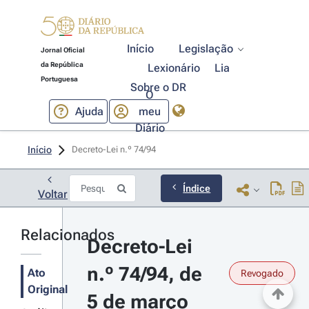
Início
Legislação
Jornal Oficial
da República
Lexionário
Lia
Portuguesa
Sobre o DR
O
Ajuda
meu
Diário
Início
Decreto-Lei n.º 74/94 
Índice
Voltar
Relacionados
Decreto-Lei 
n.º 74/94, de 
Ato
Revogado
Original
5 de março