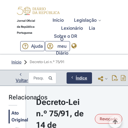
Início
Legislação
Jornal Oficial
da República
Lexionário
Lia
Portuguesa
Sobre o DR
O
Ajuda
meu
Diário
Início
Decreto-Lei n.º 75/91 
Índice
Voltar
Relacionados
Decreto-Lei 
n.º 75/91, de 
Ato
Revogado
Original
14 de 