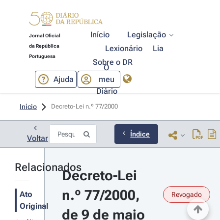
Início
Legislação
Jornal Oficial
da República
Lexionário
Lia
Portuguesa
Sobre o DR
O
Ajuda
meu
Diário
Início
Decreto-Lei n.º 77/2000 
Índice
Voltar
Relacionados
Decreto-Lei 
n.º 77/2000, 
Ato
Revogado
Original
de 9 de maio