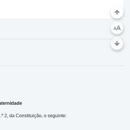
A
A
aternidade
º 2, da Constituição, o seguinte: