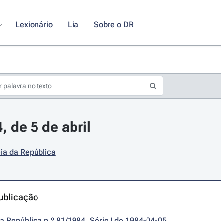
Lexionário
Lia
Sobre o DR
4, de 5 de abril
ia da República
ublicação
da República n.º 81/1984, Série I de 1984-04-05