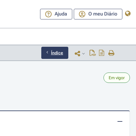
Ajuda
O meu Diário
Índice
Em vigor