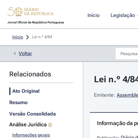
Início
Legislação
Jornal Oficial da República Portuguesa
Início
Lei n.º 4/84 
Voltar
Relacionados
Lei n.º 4/8
Ato Original
Emitente:
Assemble
Resumo
Versão Consolidada
Informação da p
Análise Jurídica
Informações gerais
Diário 
Publicação: