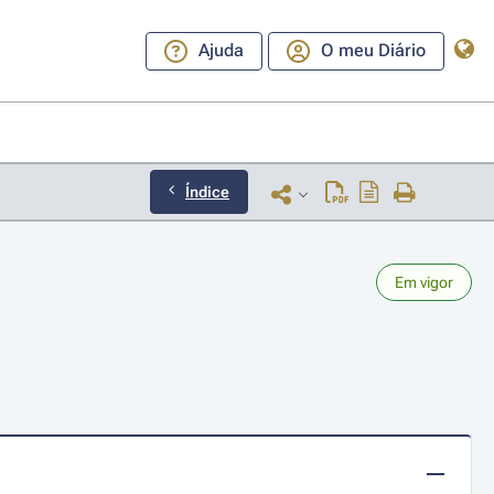
Ajuda
O meu Diário
Índice
Em vigor