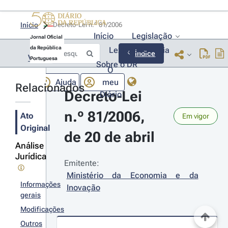
Início
Decreto-Lei n.º 81/2006 
Início
Legislação
Jornal Oficial
da República
Lexionário
Lia
Índice
Voltar
Portuguesa
Sobre o DR
O
Ajuda
meu
Relacionados
Decreto-Lei 
Diário
n.º 81/2006, 
Ato
Em vigor
Original
de 20 de abril
Análise
Jurídica
Emitente:
Ministério da Economia e da 
Informações
Inovação
gerais
Modificações
Outros