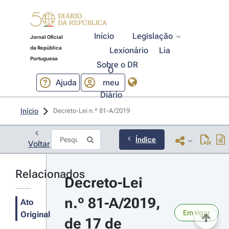
Início
Legislação
Jornal Oficial
da República
Lexionário
Lia
Portuguesa
Sobre o DR
O
Ajuda
meu
Diário
Início
Decreto-Lei n.º 81-A/2019 
Índice
Voltar
Relacionados
Decreto-Lei 
n.º 81-A/2019, 
Ato
Em vigor
Original
de 17 de 