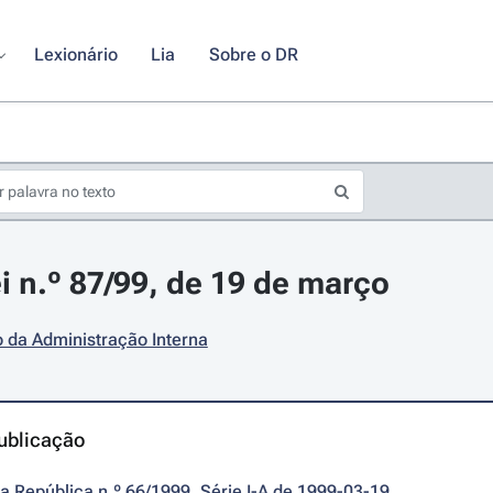
Lexionário
Lia
Sobre o DR
i n.º 87/99, de 19 de março
o da Administração Interna
ublicação
da República n.º 66/1999, Série I-A de 1999-03-19