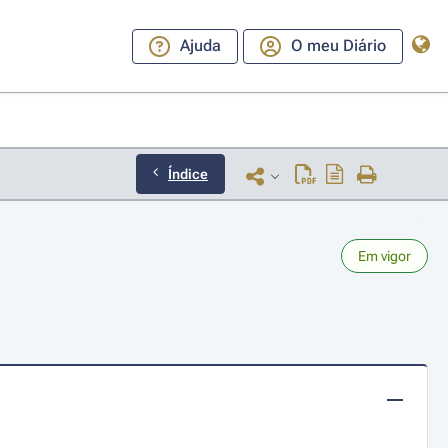
Ajuda
O meu Diário
Índice
Em vigor