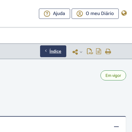
Ajuda
O meu Diário
Índice
Em vigor