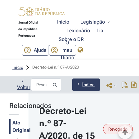
Início
Legislação
Jornal Oficial
da República
Lexionário
Lia
Portuguesa
Sobre o DR
O
Ajuda
meu
Diário
Início
Decreto-Lei n.º 87-A/2020 
Índice
Voltar
Relacionados
Decreto-Lei 
n.º 87-
Ato
Revogado
Original
A/2020, de 15 