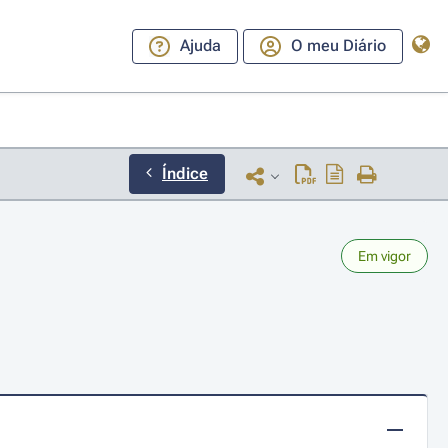
Ajuda
O meu Diário
Índice
Em vigor