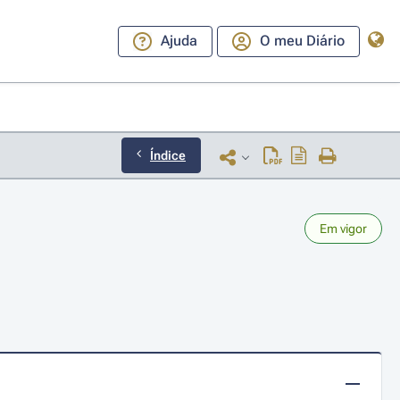
Ajuda
O meu Diário
Índice
Em vigor