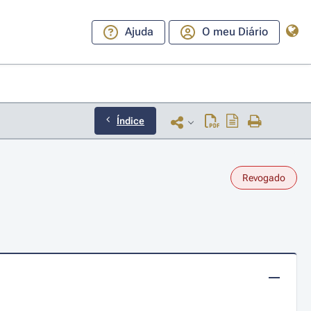
Ajuda
O meu Diário
Índice
Revogado